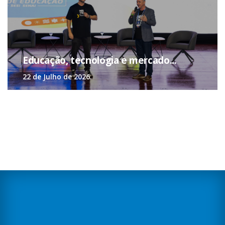
falar de saúde mental! Parabéns ao
Sesi/MS pelos projetos lançados.
Eveli Vasconcelos
Educação, tecnologia e mercado...
Psicóloga Organizacional e do
22 de Julho de 2026.
Trabalho
Veja todas as depoimentos