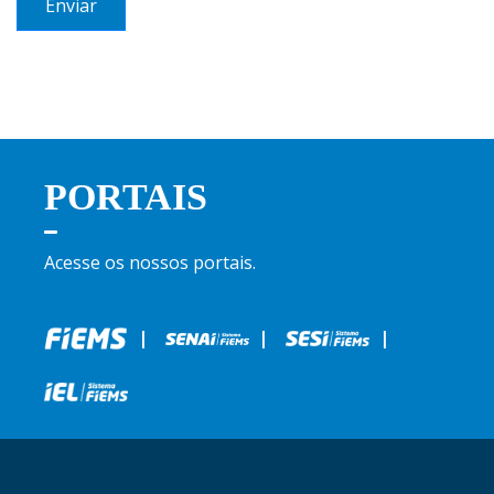
Enviar
PORTAIS
Acesse os nossos portais.
|
|
|