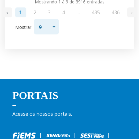
Mostrando 1 à 9 de 3916 entradas
‹
1
2
3
4
...
435
436
›
Mostrar
PORTAIS
Acesse os nossos portais.
|
|
|